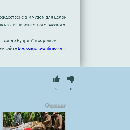
 рождественским чудом для целой
ия из жизни известного русского
лександр Куприн" в хорошем
ем сайте
booksaudio-online.com
0
0