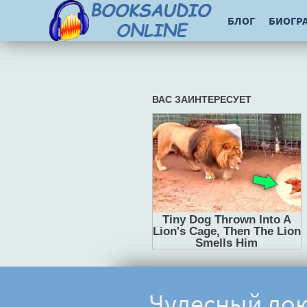
БЛОГ
БИОГР
Чудесный док