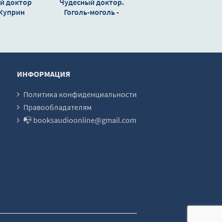
й доктор
Чудесный доктор.
 Куприн
Гоголь-моголь -
Александр Куприн
ИНФОРМАЦИЯ
Политика конфиденциальности
Правообладателям
📭 booksaudioonline@gmail.com