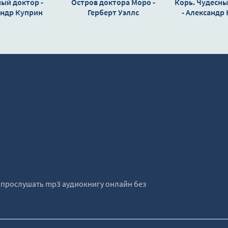
ый доктор -
Остров доктора Моро -
Корь. Чудесны
андр Куприн
Герберт Уэллс
- Александр
е прослушать mp3 аудиокнигу онлайн без