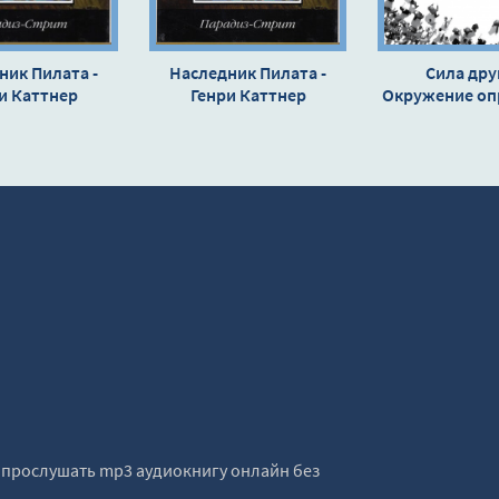
ник Пилата -
Наследник Пилата -
Сила дру
и Каттнер
Генри Каттнер
Окружение оп
нас - Генри
е прослушать mp3 аудиокнигу онлайн без