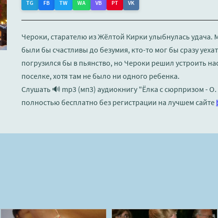
TG
FB
TW
WA
VB
PT
VK
Чероки, старателю из Жёлтой Кирки улыбнулась удача. 
были бы счастливы до безумия, кто-то мог бы сразу уеха
погрузился бы в пьянство, но Чероки решил устроить н
поселке, хотя там не было ни одного ребенка.
Слушать 🔊 mp3 (мп3) аудиокнигу "Ёлка с сюрпризом - О.
полностью бесплатно без регистрации на лучшем сайте