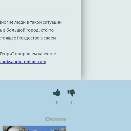
Многие люди в такой ситуации
ть в большой город, кто-то
астоящее Рождество в своем
 Генри" в хорошем качестве
booksaudio-online.com
0
0