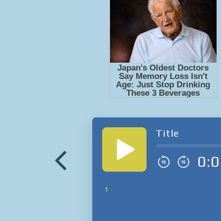
Title
0:0
1