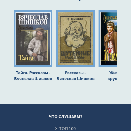
Плавцы
Половой Вопрос
Портрет
Пьяная Больница
Развод
Смерть Тарелкина
Смычка
Тайга. Рассказы -
Рассказы -
Жизнь и
Спектакль В Селе Огрызове
Вячеслав Шишков
Вячеслав Шишков
крушение
Прохора Гром
Усекновение
- Вячеслав
Холодный Душ
Шишков
Хреновинка
Чары Весны
ЧТО СЛУШАЕМ?
ТОП 100