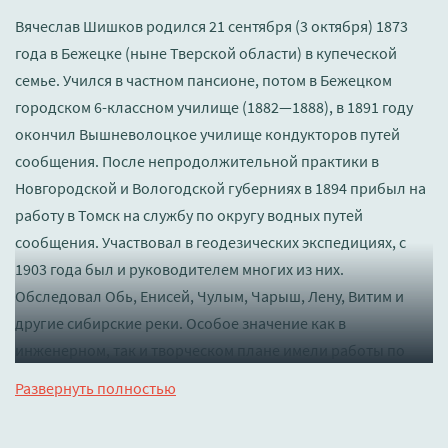
Вячеслав Шишков родился 21 сентября (3 октября) 1873
года в Бежецке (ныне Тверской области) в купеческой
семье. Учился в частном пансионе, потом в Бежецком
городском 6-классном училище (1882—1888), в 1891 году
окончил Вышневолоцкое училище кондукторов путей
сообщения. После непродолжительной практики в
Новгородской и Вологодской губерниях в 1894 прибыл на
работу в Томск на службу по округу водных путей
сообщения. Участвовал в геодезических экспедициях, с
1903 года был и руководителем многих из них.
Обследовал Обь, Енисей, Чулым, Чарыш, Лену, Витим и
другие сибирские реки. Особое значение как в
инженерном, так и творческом плане имели работы по
исследованию Бии и трассы будущего Чуйского тракта.
Развернуть полностью
После Октябрьской революции, которую встретил с
настороженностью, отправляется в «скитания» по России