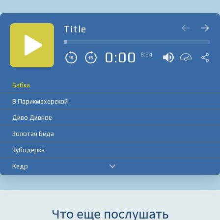
Title
0:00
8:54
Бабка
В Парикмахерской
Диво Дивное
Золотая Беда
Зубодерка
Кедр
Комуния
Крестики
Что еще послушать
На Травку