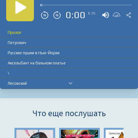
0:00
6:35
Пролог
Петрович
Русские пушки в Нью-Йорке
Аксельбант на бальном платье
\
Лесовский
Аллен Пинкертон
В Ричмонде ломают голову
Что еще послушать
\
Первая скрипка в трио
Капитан Маньяк