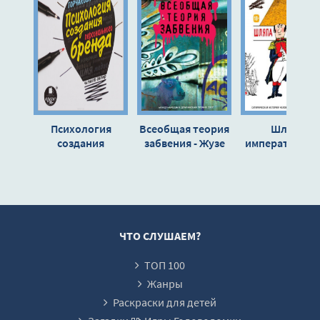
Генерал Ли отдает приказ
Суп с бомбами
\
Канны в клетке
Большая политика
Психология
Всеобщая теория
Шляпа
Казнь и слава
создания
забвения - Жузе
императора, и
персонального
Эдуарду Агуалуза
Всеобщая
Эпилог
бренда -
сатирическа
Предисловие
Валентина
история
Горчакова
человечества
Египет; Вавилон
ста новеллах 
Ассирия
Святослав
ЧТО СЛУШАЕМ?
Сахарнов
Персы
ТОП 100
2105
Жанры
Спарта; Воспитание детей; Упадок Спарты
Раскраски для детей