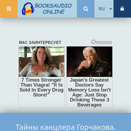
Тайны канцлера Горчакова.