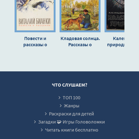
Повести и
Кладовая солнца.
Календарь
рассказы о
Рассказы о
природы. Зима
природе -
родной природе -
Михаил Пришв
Виталий Бианки
Михаил Пришвин
ЧТО СЛУШАЕМ?
ТОП 100
Жанры
Раскраски для детей
Загадки 🧩 Игры Головоломки
Читать книги бесплатно