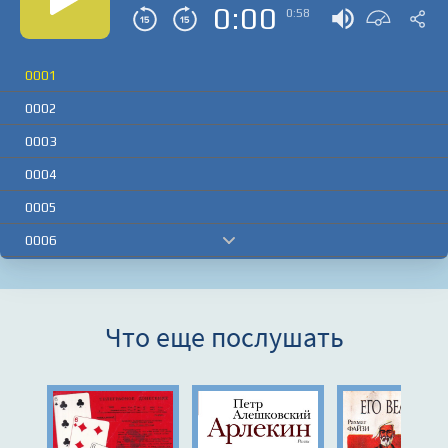
0:00
0:58
0001
0002
0003
0004
0005
0006
0007
0008
Что еще послушать
0009
0010
0011
0012