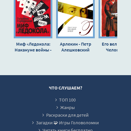
0013
0014
0015
0016
Миф «Ледокола:
Арлекин - Петр
Его величест
0017
Накануне войны -
Алешковский
Человек… -
Габриэль
Рахмат Файз
0018
Городецкий
0019
0020
0021
ЧТО СЛУШАЕМ?
0022
ТОП 100
0023
Жанры
0024
Раскраски для детей
Загадки 🧩 Игры Головоломки
0025
Читать книги бесплатно