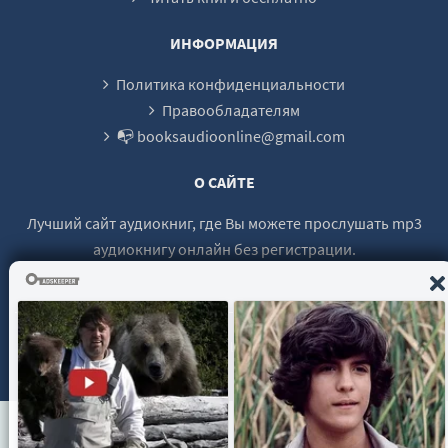
0026
0027
ИНФОРМАЦИЯ
0028
Политика конфиденциальности
0029
Правообладателям
📭 booksaudioonline@gmail.com
0030
0031
О САЙТЕ
0032
Лучший сайт аудиокниг, где Вы можете прослушать mp3
0033
аудиокнигу онлайн без регистрации.
0034
0035
0036
© 2021 - 2026 booksaudio-online.com Все права защищены.
0037
0038
0039