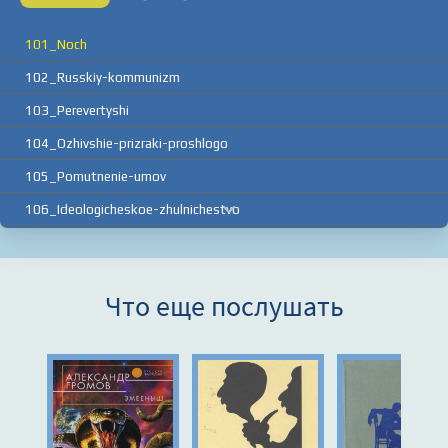
101_Noch
102_Russkiy-kommunizm
103_Perevertyshi
104_Ozhivshie-prizraki-proshlogo
105_Pomutnenie-umov
106_Ideologicheskoe-zhulnichestvo
107_Seminar
108_Sovetskaya-kontrrevolyutsiya
Что еще послушать
109_Rasplata
110_Vnutrikletochnaya-zhizn-Zapada
111_Reshayuschiy-faktor
112_Predatelstvo
113_Intelligentsiya-i-ideologentsiya