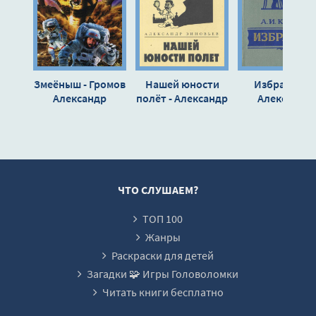
114_Predchuvstvie-i-zhazhda-peremen
115_Nochnye-mysli
116_Deti
Змеёныш - Громов
Нашей юности
Избранное -
117_Moskva
Александр
полёт - Александр
Александр
Зиновьев
Куприн
118_Seminar
119_Posle-seminara
120_Falsifikatsiya-istorii
121_Zakony-falsifikatsii-istorii
ЧТО СЛУШАЕМ?
122_Nochnye-mysli
ТОП 100
123_Utechka-mozgov
Жанры
124_Russkiy-put
Раскраски для детей
Загадки 🧩 Игры Головоломки
125_Seminar
Читать книги бесплатно
126_Struktura-chelovechestva