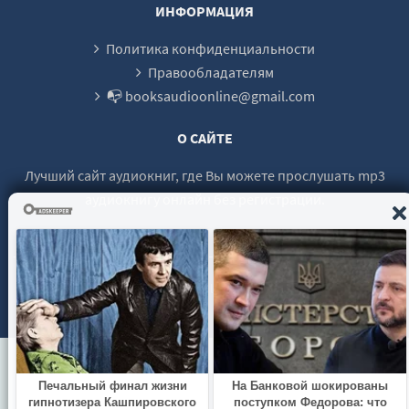
127_Perelom
ИНФОРМАЦИЯ
128_Smert-syna
Политика конфиденциальности
129_Seminar
Правообладателям
📭 booksaudioonline@gmail.com
130_Nochnye-mysli
131_Kak-obustroili-Rossiyu
О САЙТЕ
132_Nemnogo-sotsiologii
Лучший сайт аудиокниг, где Вы можете прослушать mp3
133_Postsovetizm
аудиокнигу онлайн без регистрации.
134_Postsovetskaya-vlast
135_Zrimye-cherty-zapadnizma
136_Kuda-my-idem
© 2021 - 2026 booksaudio-online.com Все права защищены.
137_Postdemokraticheskaya-epoha
138_Vertikal-vlasti
139_Istoricheskoe-otstuplenie
140_Kommunyaki