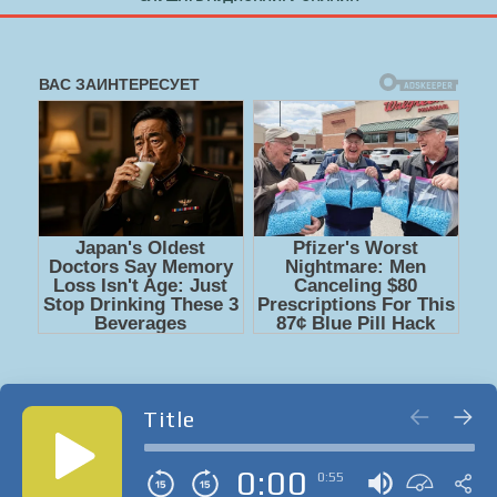
Title
0:00
0:55