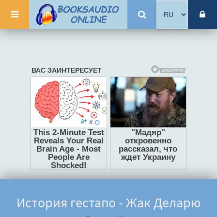
История гестапо - Жак Деларю