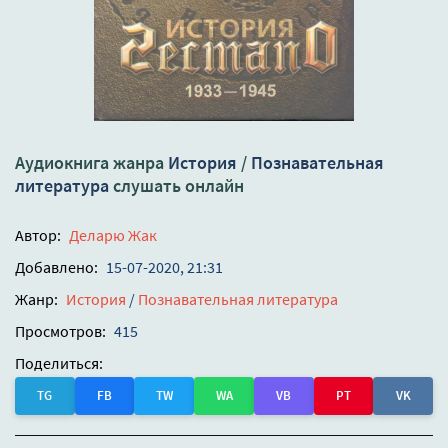
Аудиокнига жанра
История
/
Познавательная
литература
слушать онлайн
Автор:
Деларю Жак
Добавлено:
15-07-2020, 21:31
Жанр:
История
/
Познавательная литература
Просмотров:
415
Поделиться:
TG
FB
TW
WA
VB
PT
VK