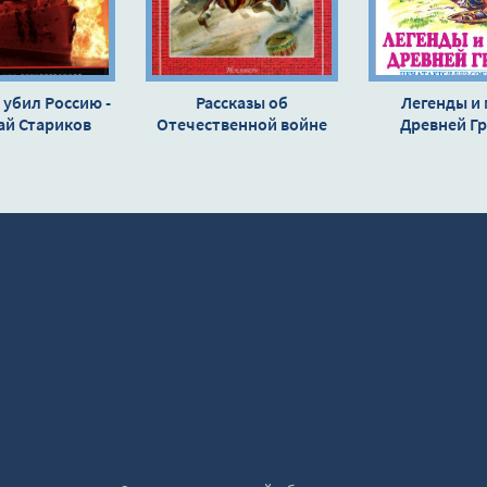
 убил Россию -
Рассказы об
Легенды и
ай Стариков
Отечественной войне
Древней Гр
1812 года - Сергей
Древнегреческ
Алексеев
Николай