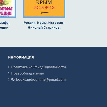
 мифы
Россия. Крым. История -
еции.
Николай Стариков,
ий эпос -
Дмитрий Беляев
 Кун
ИНФОРМАЦИЯ
Политика конфиденциальности
Правообладателям
📭 booksaudioonline@gmail.com