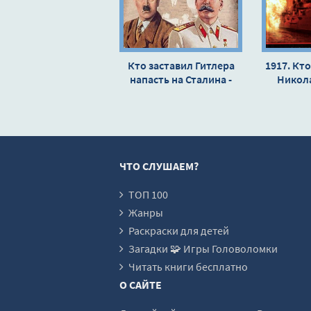
016
017
018
Кто заставил Гитлера
1917. Кто
напасть на Сталина -
019
Никол
Николай Стариков
020
021
022
ЧТО СЛУШАЕМ?
023
024
ТОП 100
Жанры
025
Раскраски для детей
026
Загадки 🧩 Игры Головоломки
027
Читать книги бесплатно
О САЙТЕ
028
029