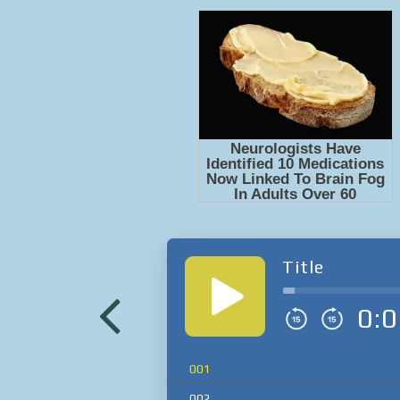
Title
0:0
001
002