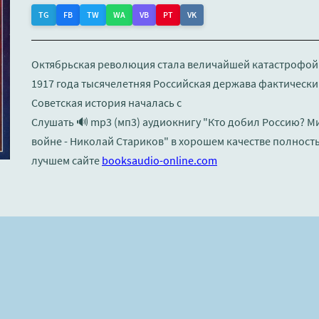
TG
FB
TW
WA
VB
PT
VK
Октябрьская революция стала величайшей катастрофой 
1917 года тысячелетняя Российская держава фактически
Советская история началась с
Слушать 🔊 mp3 (мп3) аудиокнигу "Кто добил Россию? М
войне - Николай Стариков" в хорошем качестве полност
лучшем сайте
booksaudio-online.com