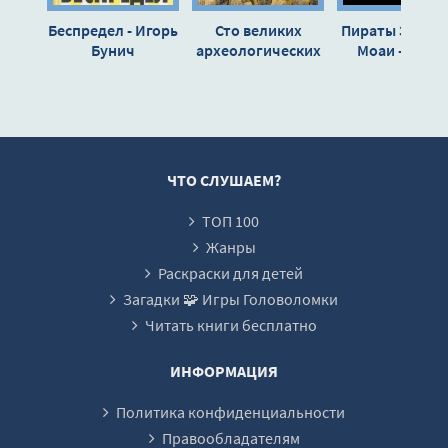
00015-
Беспредел - Игорь
Сто великих
Пираты 3. Ост
00016-
Бунич
археологических
Моаи - Игор
открытий -
Пронин
00017-
Андрей
00018-
Низовский
00019-
00020-
ЧТО СЛУШАЕМ?
00021-
ТОП 100
00022-
Жанры
00023-
Раскраски для детей
Загадки 🧩 Игры Головоломки
00024-
Читать книги бесплатно
00025-
00026-
ИНФОРМАЦИЯ
00027-
Политика конфиденциальности
00028-
Правообладателям