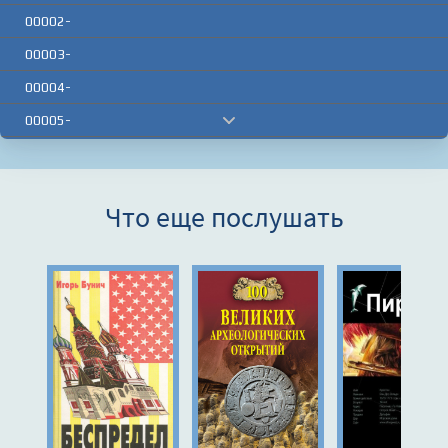
00002-
00003-
00004-
00005-
00006-
00007-
Что еще послушать
00008-
00009-
00010-
00011-
00012-
00013-
00014-