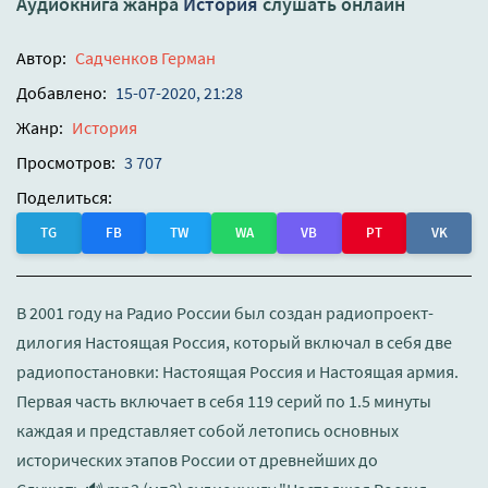
Аудиокнига жанра
История
слушать онлайн
Автор:
Садченков Герман
Добавлено:
15-07-2020, 21:28
Жанр:
История
Просмотров:
3 707
Поделиться:
TG
FB
TW
WA
VB
PT
VK
В 2001 году на Радио России был создан радиопроект-
дилогия Настоящая Россия, который включал в себя две
радиопостановки: Настоящая Россия и Настоящая армия.
Первая часть включает в себя 119 серий по 1.5 минуты
каждая и представляет собой летопись основных
исторических этапов России от древнейших до