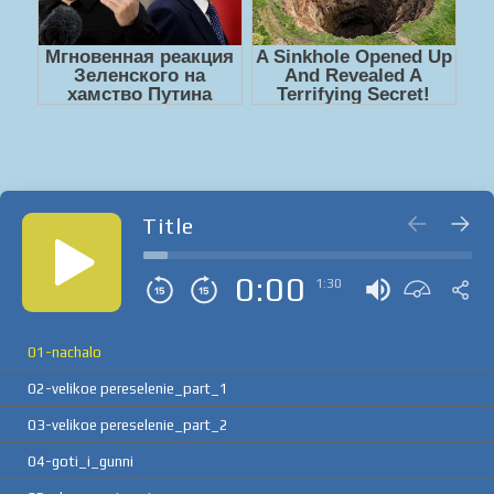
Title
0:00
1:30
01-nachalo
02-velikoe pereselenie_part_1
03-velikoe pereselenie_part_2
04-goti_i_gunni