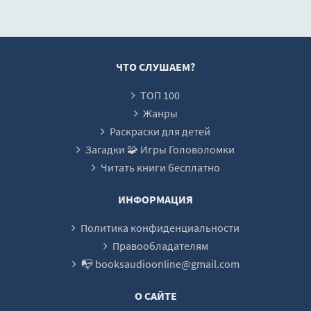
Андрей Кивин
19-razdor_na_rusi
20-gibel_kievskoi_rusi
21-knyaz_vsevolod_bolshoe_gnezdo
ЧТО СЛУШАЕМ?
22-galitsko_volinskoe_knyazhestvo
ТОП 100
23-razgrom_polovtsev
Жанры
24-mongoli
Раскраски для детей
Загадки 🧩 Игры Головоломки
25-gibel_mongolskih_poslov
Читать книги бесплатно
26-khan_batiy
27-krestonostsi
ИНФОРМАЦИЯ
28-knyaz_aleksander
Политика конфиденциальности
29-ledovoe_poboische
Правообладателям
📭 booksaudioonline@gmail.com
30-okonchatelniy_raspad_rusi
31-novie_ludi
О САЙТЕ
32-pohod_litovtsev_na_rus