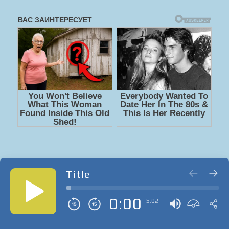
Title
0:00
5:02