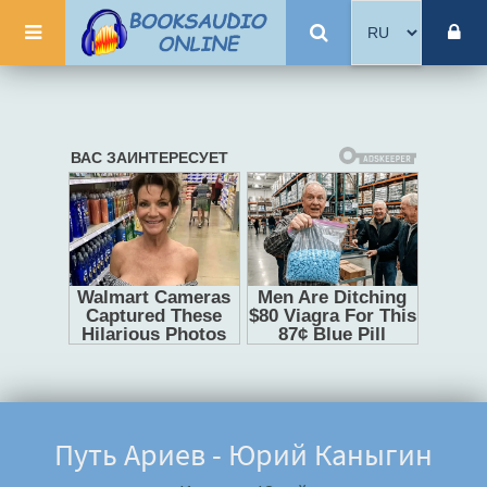
Путь Ариев - Юрий Каныгин