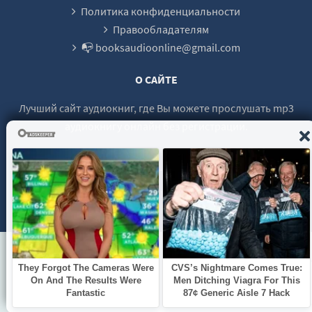
Путь ариев: Украина в духовной истории человечества
Политика конфиденциальности
Путь ариев: Украина в духовной истории человечества
Правообладателям
📭 booksaudioonline@gmail.com
Путь ариев: Украина в духовной истории человечества
Путь ариев: Украина в духовной истории человечества
О САЙТЕ
Путь ариев: Украина в духовной истории человечества
Лучший сайт аудиокниг, где Вы можете прослушать mp3
Путь ариев: Украина в духовной истории человечества
аудиокнигу онлайн без регистрации.
Путь ариев: Украина в духовной истории человечества
Путь ариев: Украина в духовной истории человечества
Путь ариев: Украина в духовной истории человечества
© 2021 - 2026 booksaudio-online.com Все права защищены.
Путь ариев: Украина в духовной истории человечества
Путь ариев: Украина в духовной истории человечества
Путь ариев: Украина в духовной истории человечества
Путь ариев: Украина в духовной истории человечества
Путь ариев: Украина в духовной истории человечества