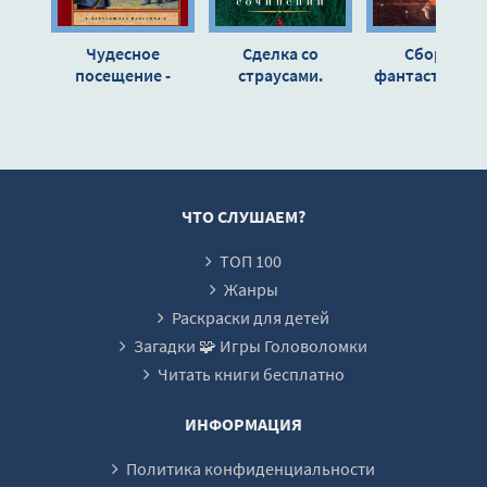
Чудесное
Сделка со
Сборник
посещение -
страусами.
фантастическ
Герберт Уэллс
Избранные
рассказов "Ра
рассказы -
Конская голов
Герберт Уэллс
ЧТО СЛУШАЕМ?
ТОП 100
Жанры
Раскраски для детей
Загадки 🧩 Игры Головоломки
Читать книги бесплатно
ИНФОРМАЦИЯ
Политика конфиденциальности