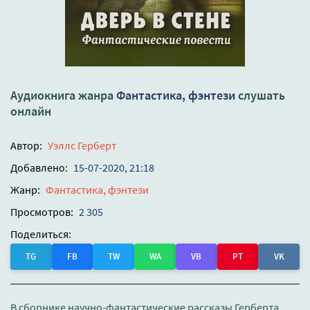
Аудиокнига жанра
Фантастика, фэнтези
слушать
онлайн
Автор:
Уэллс Герберт
Добавлено:
15-07-2020, 21:18
Жанр:
Фантастика, фэнтези
Просмотров:
2 305
Поделиться:
TG
FB
TW
WA
VB
PT
VK
В сборнике научно-фантастические рассказы Герберта