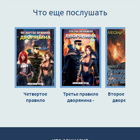
8
Что еще послушать
9
10
11
12
13
14
15
16
Четвертое
Третье правило
Второе прави
17
правило
дворянина -
дворянина -
дворянина -
Александр Герда
Александр Гер
18
Александр Герда
19
20
21