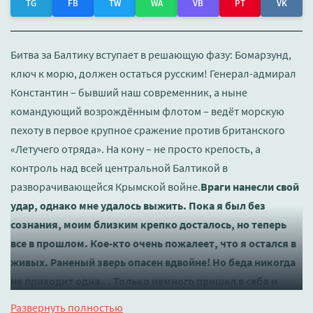
TG
FB
TW
WA
VB
PT
VK
Битва за Балтику вступает в решающую фазу: Бомарзунд,
ключ к морю, должен остаться русским! Генерал-адмирал
Константин – бывший наш современник, а ныне
командующий возрождённым флотом – ведёт морскую
пехоту в первое крупное сражение против британского
«Летучего отряда». На кону – не просто крепость, а
контроль над всей центральной Балтикой в
разворачивающейся Крымской войне.
Враги нанесли свой
удар, однако мне удалось выжить. Пока я был без
сознания, моим близким крепко досталось, но теперь
все в прошлом. Кое-кто очень пожалеет, что я остался в
живых. Раненый зверь опасен вдвойне! Но беда никогда
не приходит одна… Только немного пришел в себя и
начал разбираться со своими проблемами, как меня
Развернуть полностью