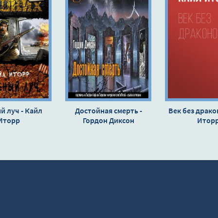
й луч - Кайл
Достойная смерть -
Век без драко
Иторр
Гордон Диксон
Итор