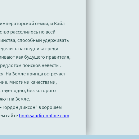
императорской семьи, и Кайл
ство расселилось по всей
динства, способный удерживать
еделить наследника среди
тривают как будущего правителя,
редлогом поисков невесты.
я. На Земле принца встречает
ние. Многими качествами,
твует одно, без которого
яют на Земле.
 - Гордон Диксон" в хорошем
ем сайте
booksaudio-online.com