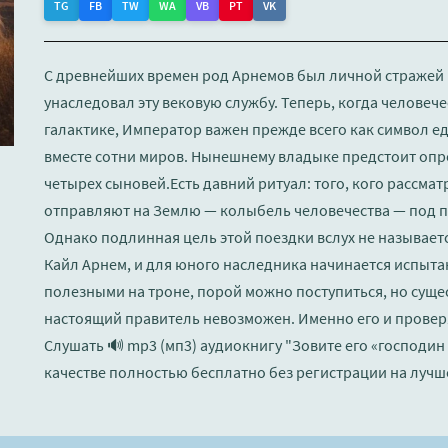
TG
FB
TW
WA
VB
PT
VK
С древнейших времен род Арнемов был личной стражей 
унаследовал эту вековую службу. Теперь, когда человече
галактике, Император важен прежде всего как символ е
вместе сотни миров. Нынешнему владыке предстоит опр
четырех сыновей.Есть давний ритуал: того, кого рассма
отправляют на Землю — колыбель человечества — под п
Однако подлинная цель этой поездки вслух не называетс
Кайл Арнем, и для юного наследника начинается испыта
полезными на троне, порой можно поступиться, но сущес
настоящий правитель невозможен. Именно его и провер
Слушать 🔊 mp3 (мп3) аудиокнигу "Зовите его «господин
качестве полностью бесплатно без регистрации на лучш