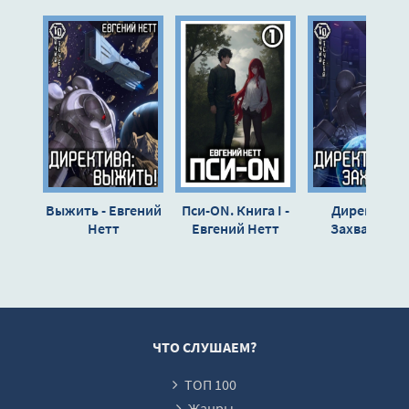
10
11
12
13
14
15
16
Выжить - Евгений
Пси-ON. Книга I -
Директива:
17
Нетт
Евгений Нетт
Захватить -
Евгений Нет
18
19
20
21
ЧТО СЛУШАЕМ?
22
ТОП 100
Жанры