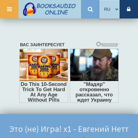
Это (не) Игра! х1 - Евгений Нетт