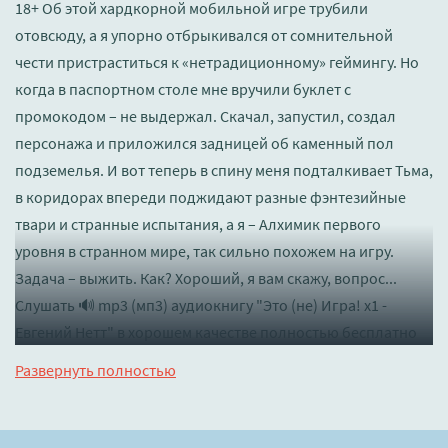
18+ Об этой хардкорной мобильной игре трубили
отовсюду, а я упорно отбрыкивался от сомнительной
чести пристраститься к «нетрадиционному» геймингу. Но
когда в паспортном столе мне вручили буклет с
промокодом – не выдержал. Скачал, запустил, создал
персонажа и приложился задницей об каменный пол
подземелья. И вот теперь в спину меня подталкивает Тьма,
в коридорах впереди поджидают разные фэнтезийные
твари и странные испытания, а я – Алхимик первого
уровня в странном мире, так сильно похожем на игру.
Задача – выжить. Как? Хороший, я вам скажу, вопрос...
Слушать 🔊 mp3 (мп3) аудиокнигу "Это (не) Игра! х1 -
Евгений Нетт" в хорошем качестве полностью бесплатно
без регистрации на лучшем сайте
booksaudio-online.com
Развернуть полностью