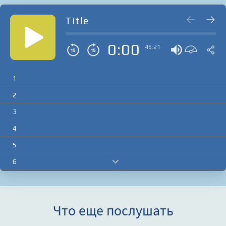
Title
0:00
46:21
1
2
3
4
5
6
7
8
Что еще послушать
9