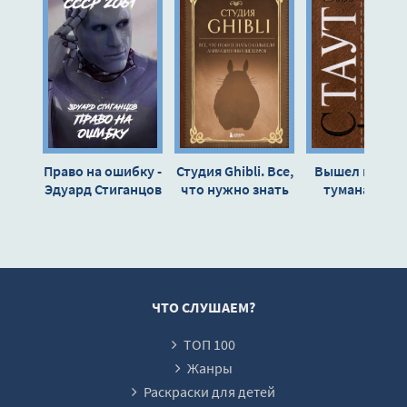
Право на ошибку -
Студия Ghibli. Все,
Вышел месяц 
Эдуард Стиганцов
что нужно знать
тумана - Рек
о колыбели
Стаут
анимационных
шедевров -
Александра
Зайцева
ЧТО СЛУШАЕМ?
ТОП 100
Жанры
Раскраски для детей