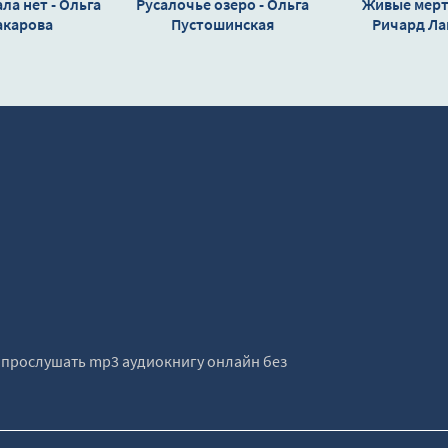
ла нет - Ольга
Русалочье озеро - Ольга
Живые мерт
карова
Пустошинская
Ричард Л
е прослушать mp3 аудиокнигу онлайн без