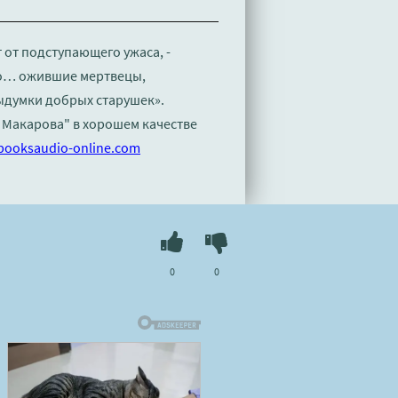
т от подступающего ужаса, -
, о… ожившие мертвецы,
ыдумки добрых старушек».
а Макарова" в хорошем качестве
booksaudio-online.com
0
0