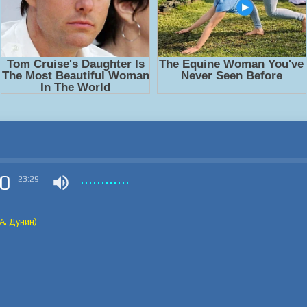
0
23:29
А. Дунин)