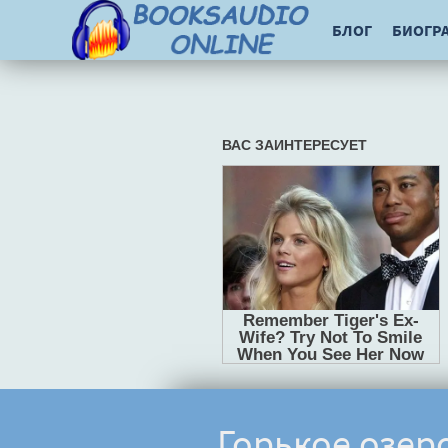
БЛОГ
БИОГР
Горькое озер