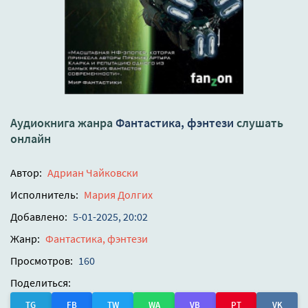
Аудиокнига жанра
Фантастика, фэнтези
слушать
онлайн
Автор:
Адриан Чайковски
Исполнитель:
Мария Долгих
Добавлено:
5-01-2025, 20:02
Жанр:
Фантастика, фэнтези
Просмотров:
160
Поделиться:
TG
FB
TW
WA
VB
PT
VK