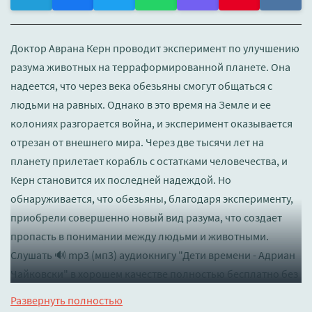
Доктор Аврана Керн проводит эксперимент по улучшению
разума животных на терраформированной планете. Она
надеется, что через века обезьяны смогут общаться с
людьми на равных. Однако в это время на Земле и ее
колониях разгорается война, и эксперимент оказывается
отрезан от внешнего мира. Через две тысячи лет на
планету прилетает корабль с остатками человечества, и
Керн становится их последней надеждой. Но
обнаруживается, что обезьяны, благодаря эксперименту,
приобрели совершенно новый вид разума, что создает
пропасть в понимании между людьми и животными.
Слушать 🔊 mp3 (мп3) аудиокнигу "Дети времени - Адриан
Чайковски" в хорошем качестве полностью бесплатно без
регистрации на лучшем сайте
booksaudio-online.com
Развернуть полностью