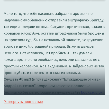
Мало того, что тебя насильно забрали в армию и по
надуманному обвинению отправили в штрафную бригаду,
так еще и предали потом... Ситуация критическая, выжив в
кровавой мясорубке, остатки штрафников были брошены
на произвол судьбы на незнакомой планете, в окружении
врагов и дикой, страшной природы. Выжить шансов
немного. Нет человека, нет проблемы... так думали
командиры, но они ошибались, ведь они связались не с
простым человеком, а с Найдёновым, а Найдёновых не так
просто убить и горе тем, кто стал их врагами.
Слушать 🔊 mp3 (мп3) аудиокнигу "Блуждающие огни 2 -
Андрей Панченко" в хорошем качестве полностью
бесплатно без регистрации на лучшем сайте
booksaudio-
online.com
Развернуть полностью