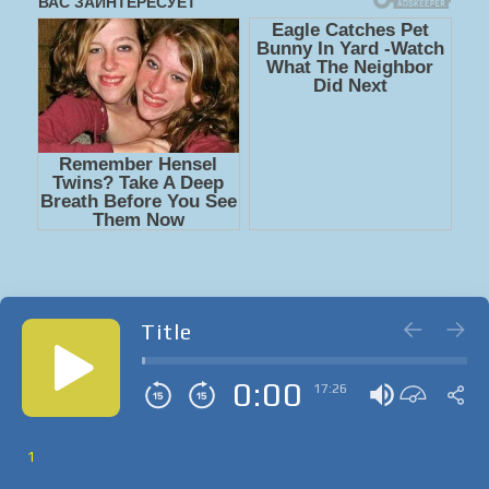
Title
0:00
17:26
1