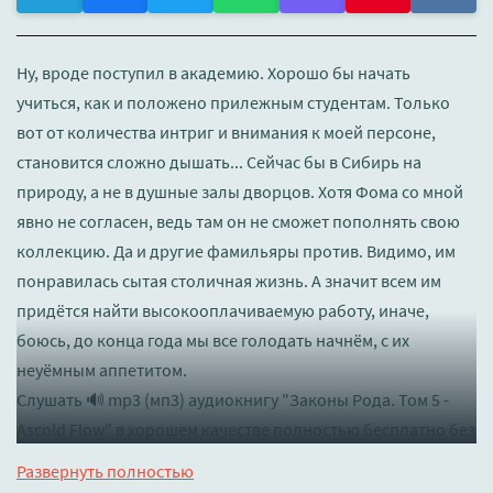
Ну, вроде поступил в академию. Хорошо бы начать
учиться, как и положено прилежным студентам. Только
вот от количества интриг и внимания к моей персоне,
становится сложно дышать... Сейчас бы в Сибирь на
природу, а не в душные залы дворцов. Хотя Фома со мной
явно не согласен, ведь там он не сможет пополнять свою
коллекцию. Да и другие фамильяры против. Видимо, им
понравилась сытая столичная жизнь. А значит всем им
придётся найти высокооплачиваемую работу, иначе,
боюсь, до конца года мы все голодать начнём, с их
неуёмным аппетитом.
Слушать 🔊 mp3 (мп3) аудиокнигу "Законы Рода. Том 5 -
Ascold Flow" в хорошем качестве полностью бесплатно без
регистрации на лучшем сайте
booksaudio-online.com
Развернуть полностью