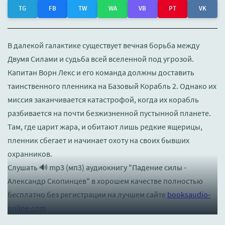
TG
FB
TW
WA
VB
PT
VK
В далекой галактике существует вечная борьба между
Двумя Силами и судьба всей вселенной под угрозой.
Капитан Ворн Лекс и его команда должны доставить
таинственного пленника на Базовый Корабль 2. Однако их
миссия заканчивается катастрофой, когда их корабль
разбивается на почти безжизненной пустынной планете.
Там, где царит жара, и обитают лишь редкие ящерицы,
пленник сбегает и начинает охоту на своих бывших
охранников.
Слушать 🔊 mp3 (мп3) аудиокнигу "Падение силы -
Александр Скопинцев" в хорошем качестве полностью
бесплатно без регистрации на лучшем сайте
booksaudio-
online.com