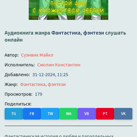
Аудиокнига жанра
Фантастика, фэнтези
слушать
онлайн
Автор:
Суэнвик Майкл
Исполнитель:
Смолин Константин
Добавлено:
31-12-2024, 11:25
Жанр:
Фантастика, фэнтези
Просмотров:
179
Поделиться:
TG
FB
TW
WA
VB
PT
VK
Фантастическая история о любви и параллельных