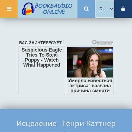
Исцеление - Генри Каттнер