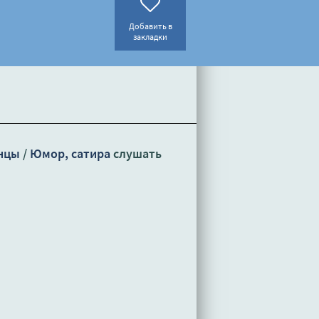
Добавить в
закладки
нцы
/
Юмор, сатира
слушать