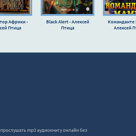
тор Африки -
Black Alert - Алексей
Команданте 
сей Птица
Птица
Алексей П
е прослушать mp3 аудиокнигу онлайн без