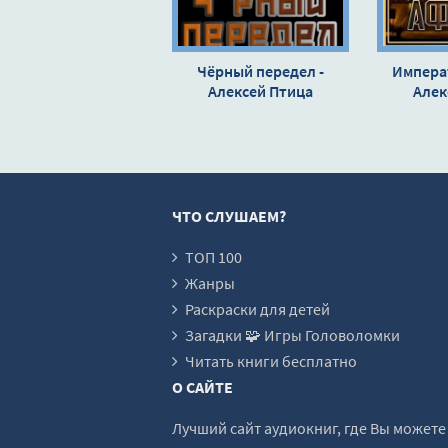
Глава 17. Новости
Глава 18. Любовь, похожая на сон
Чёрный передел -
Импера
Алексей Птица
Глава 19. Призрак бродит по Европе
Алек
Глава 20. Только вперёд
Глава 21. Дерзость
Глава 22. Война
ЧТО СЛУШАЕМ?
Глава 23. Фон Леттов
Глава 24. Сговор
ТОП 100
Жанры
Глава 25. Битва за Судан
Раскраски для детей
Эпилог
Загадки 🧩 Игры Головоломки
Читать книги бесплатно
О САЙТЕ
Лучший сайт аудиокниг, где Вы может