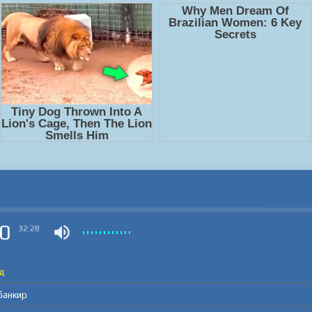
0
32:28
од
банкир