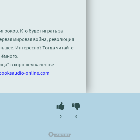
гроков. Кто будет играть за
 Первая мировая война, революция
льшее. Интересно? Тогда читайте
Тёмного.
тица" в хорошем качестве
booksaudio-online.com
0
0