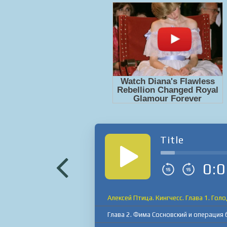
Title
0:0
Алексей Птица. Кингчесс. Глава 1. Гол
Глава 2. Фима Сосновский и операция 