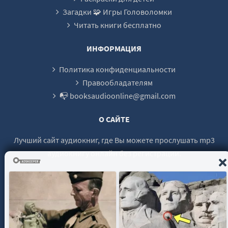
Загадки 🧩 Игры Головоломки
25
Читать книги бесплатно
26
27
ИНФОРМАЦИЯ
28
Политика конфиденциальности
29
Правообладателям
📭 booksaudioonline@gmail.com
30
О САЙТЕ
Лучший сайт аудиокниг, где Вы можете прослушать mp3
аудиокнигу онлайн без регистрации.
© 2021 - 2026 booksaudio-online.com Все права защищены.