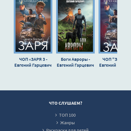
11
12
13
14
15
16
ЧОП «ЗАРЯ 3 -
Боги Авроры -
ЧОП "ЗАРЯ" 2
17
Евгений Гарцевич
Евгений Гарцевич
Евгений Гарце
18
19
20
21
ЧТО СЛУШАЕМ?
22
ТОП 100
23
Жанры
24
Раскраски для детей