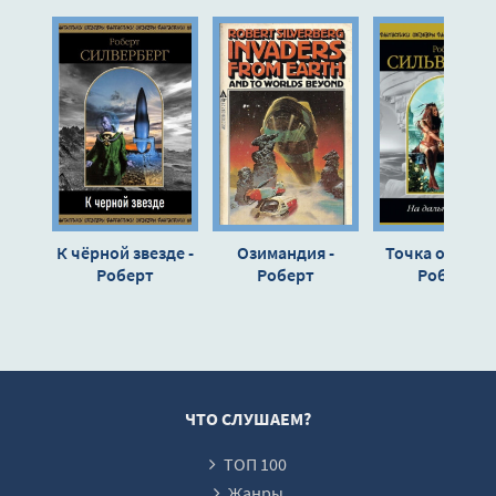
К чёрной звезде -
Озимандия -
Точка отсчета
Роберт
Роберт
Роберт
Силверберг
Силверберг
Силверберг
ЧТО СЛУШАЕМ?
ТОП 100
Жанры