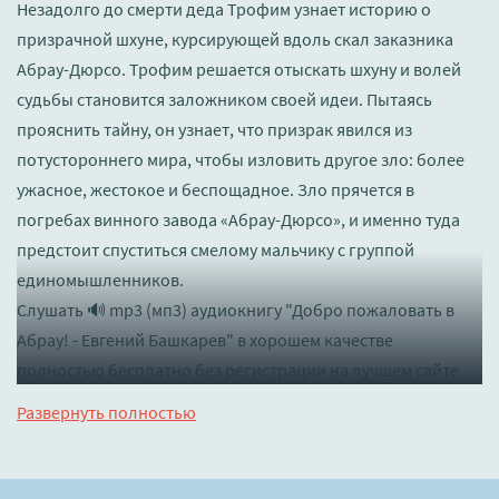
Незадолго до смерти деда Трофим узнает историю о
призрачной шхуне, курсирующей вдоль скал заказника
Абрау-Дюрсо. Трофим решается отыскать шхуну и волей
судьбы становится заложником своей идеи. Пытаясь
прояснить тайну, он узнает, что призрак явился из
потустороннего мира, чтобы изловить другое зло: более
ужасное, жестокое и беспощадное. Зло прячется в
погребах винного завода «Абрау-Дюрсо», и именно туда
предстоит спуститься смелому мальчику с группой
единомышленников.
Слушать 🔊 mp3 (мп3) аудиокнигу "Добро пожаловать в
Абрау! - Евгений Башкарев" в хорошем качестве
полностью бесплатно без регистрации на лучшем сайте
booksaudio-online.com
Развернуть полностью