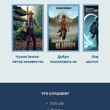
10
11
12
13
14
15
16
Чужая Земля -
Добро
Ловушка
17
Автор неизвестен
пожаловать на
захлопнулась
Аврору! - Евгений
Владимир
18
Гарцевич
Шорохов
19
20
21
ЧТО СЛУШАЕМ?
22
ТОП 100
23
Жанры