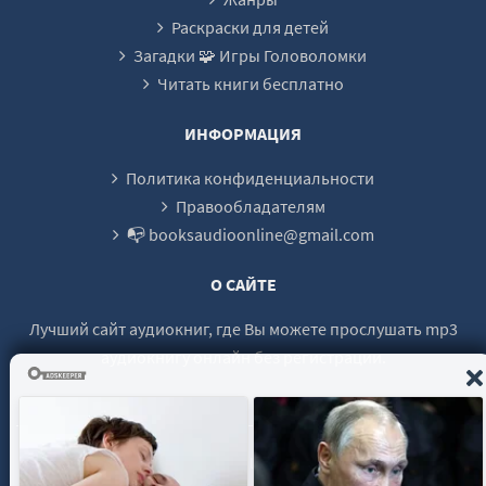
24
Раскраски для детей
Загадки 🧩 Игры Головоломки
25
Читать книги бесплатно
26
27
ИНФОРМАЦИЯ
28
Политика конфиденциальности
29
Правообладателям
📭 booksaudioonline@gmail.com
30
31
О САЙТЕ
32
Лучший сайт аудиокниг, где Вы можете прослушать mp3
33
аудиокнигу онлайн без регистрации.
34
35
36
© 2021 - 2026 booksaudio-online.com Все права защищены.
37