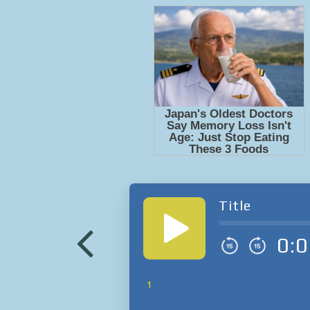
Title
0:0
1