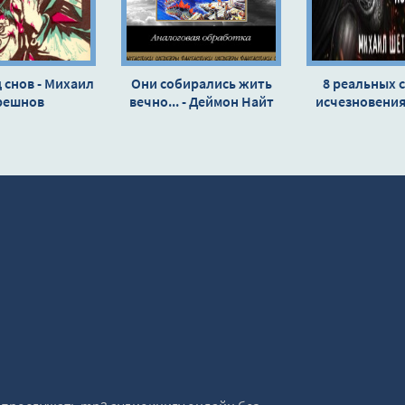
 снов - Михаил
Они собирались жить
8 реальных 
решнов
вечно... - Деймон Найт
исчезновения
Михаил Шет