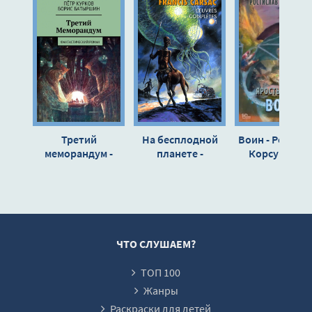
Третий
На бесплодной
Воин - Ростис
меморандум -
планете -
Корсуньски
Борис Батыршин
Франсис Карсак
ЧТО СЛУШАЕМ?
ТОП 100
Жанры
Раскраски для детей