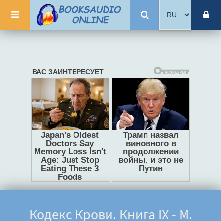
Кодекс Крови. Книга IХ - М.