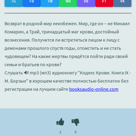
TG
FB
TW
WA
VB
PT
VK
Возврат в родной мир неизбежен. Мир, где он – не Михаил
Комарин, а Трай, тринадцатый маг крови, достойный
вознесения. Получится ли встретиться лицом к лицу с
демонами прошлого спустя годы, отомстить и не стать
чудовищем? На какие жертвы придётся пойти ради своей
семьи и братьев по крови?
Слушать 🔊 mp3 (мп3) аудиокнигу "Кодекс Крови. Книга IХ -
М. Борзых" в хорошем качестве полностью бесплатно без
регистрации на лучшем сайте
booksaudio-online.com
2
0