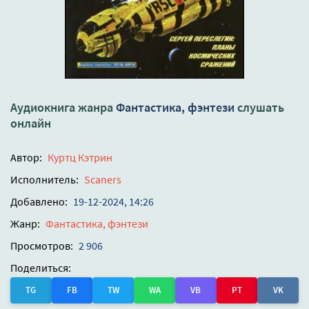
Аудиокнига жанра
Фантастика, фэнтези
слушать
онлайн
Автор:
Куртц Кэтрин
Исполнитель:
Scaners
Добавлено:
19-12-2024, 14:26
Жанр:
Фантастика, фэнтези
Просмотров:
2 906
Поделиться:
TG
FB
TW
WA
VB
PT
VK