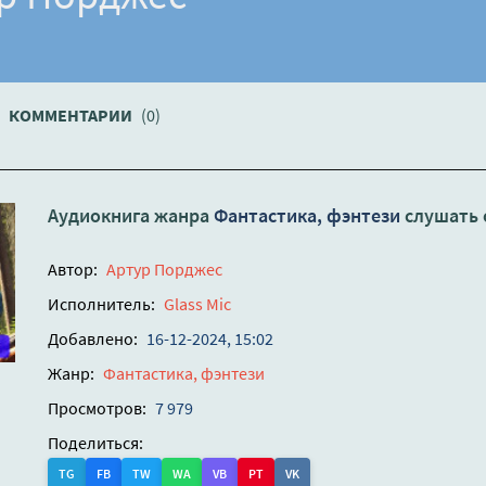
КОММЕНТАРИИ
(0)
Аудиокнига жанра
Фантастика, фэнтези
слушать 
Автор:
Артур Порджес
Исполнитель:
Glass Mic
Добавлено:
16-12-2024, 15:02
Жанр:
Фантастика, фэнтези
Просмотров:
7 979
Поделиться:
TG
FB
TW
WA
VB
PT
VK