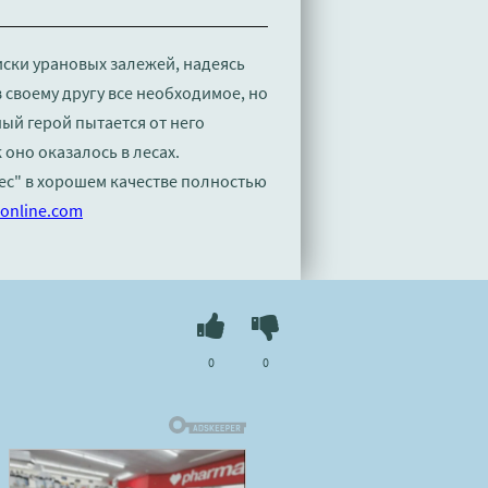
иски урановых залежей, надеясь
 своему другу все необходимое, но
ый герой пытается от него
к оно оказалось в лесах.
жес" в хорошем качестве полностью
online.com
0
0