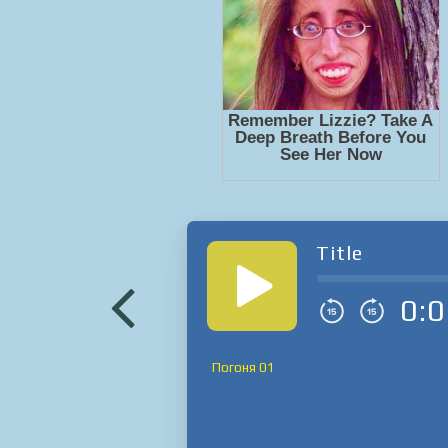
Title
0:0
Погоня 01