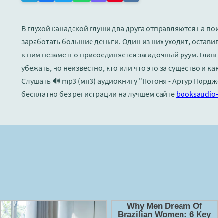
В глухой канадской глуши два друга отправляются на по
заработать большие деньги. Один из них уходит, оставив
к ним незаметно присоединяется загадочный руум. Главн
убежать, но неизвестно, кто или что это за существо и ка
Слушать 🔊 mp3 (мп3) аудиокнигу "Погоня - Артур Порд
бесплатно без регистрации на лучшем сайте
booksaudio-