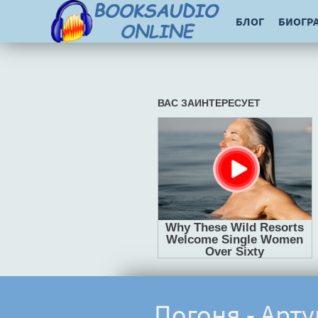
БЛОГ
БИОГР
Погоня - Арт