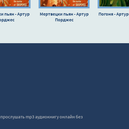
и пьян - Артур
Мертвецки пьян - Артур
Погоня - Арту
орджес
Порджес
е прослушать mp3 аудиокнигу онлайн без