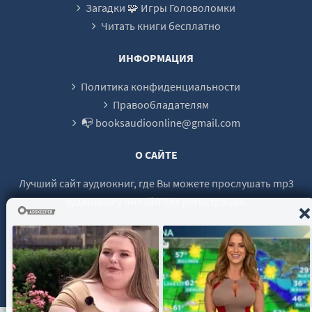
Загадки 🧩 Игры Головоломки
Записки
Читать книги бесплатно
Глава 13. Вульф
Записки
ИНФОРМАЦИЯ
Глава 14. Томас
Политика конфиденциальности
Записки
Правообладателям
📭 booksaudioonline@gmail.com
Глава 15. Глен
Записки
О САЙТЕ
Глава 16. Джесс
Лучший сайт аудиокниг, где Вы можете прослушать mp3
Записки
аудиокнигу онлайн без регистрации.
Глава 17. Томас
Записки
Глава 18. Джесс
© 2021 - 2026 booksaudio-online.com Все права защищены.
Записки
Глава 19. Халила