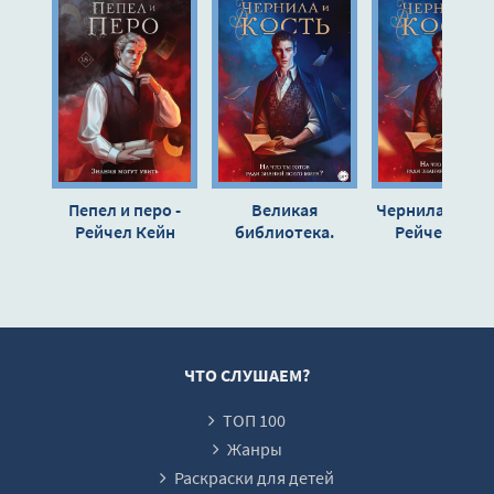
Глава 6. Халила
Записки
Глава 7. Санти
Записки
Глава 8. Джесс
Пепел и перо -
Великая
Чернила и кост
Записки
Рейчел Кейн
библиотека.
Рейчел Кей
Чернила и кость -
Глава 9. Дарио
Рейчел Кейн (1)
Записки
Глава 10. Томас
Записки
ЧТО СЛУШАЕМ?
Глава 11. Морган
ТОП 100
Записки
Жанры
Глава 12. Халила
Раскраски для детей