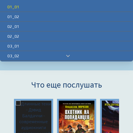
01_01
01_02
02_01
02_02
03_01
03_02
04_01
04_02
Что еще послушать
05_01
05_02
06_01