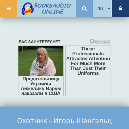
Охотник - Игорь Шенгальц