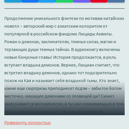
Продолжение уникального фэнтези по мотивам китайских
новелл – авторский мир с азиатским колоритом от
популярной в российском фандоме Люциды Аквилы.
Роман о демонах, заклинателях, темных силах, магии и
терзающих души темных тайнах. В аудиокнигу включены
новые бонусные главы! История продолжается, в роль
вступает владыка демонов. Вернее, Люциан считает, что
встретил владыку демонов, однако тот подозрительно
похож на Кая и называет себя владыкой тьмы. Кто знает,
какие еще сюрпризы преподнесет Асдэм – забытое богом
местечко, кишащее демонами со зловещей ци? Сюжет
закручивается молниеносно, и ты уже сомневаешься в том,
кто на самом деле виноват, что мир погружен во
мрак.Слог Люциды мягко окутывает, на страницах книг
Развернуть полностью
она погружает слушателей в мистические истории о