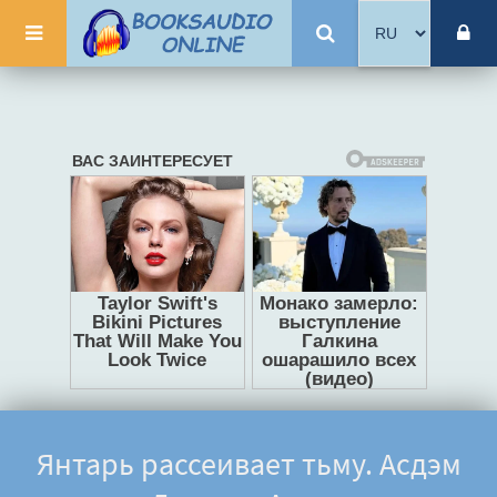
Янтарь рассеивает тьму. Асдэм