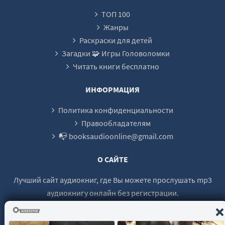
Глава 63. Воспоминания прошлых лет. Часть четвертая
ТОП 100
Глава 64. Еще более хрупкий, чем кажется. Часть первая
Жанры
Глава 65. Еще более хрупкий, чем кажется. Часть вторая
Раскраски для детей
Загадки 🧩 Игры Головоломки
Глава 66. Еще более хрупкий, чем кажется. Часть третья
Читать книги бесплатно
Глава 67. Трапеза в кругу всесильных существ
Глава 68. Бог преклонил колени
ИНФОРМАЦИЯ
Глава 69. Воспоминания прошлых лет. Часть пятая
Политика конфиденциальности
Глава 70. Давай выпьем как друзья?
Правообладателям
📭 booksaudioonline@gmail.com
Глава 71. Охота на смертного
Бонусные главы. Недосказанное. Один день из жизни Абрама и Сетха
О САЙТЕ
Экстра глава. Владыке тьмы нужны персики
Лучший сайт аудиокниг, где Вы можете прослушать mp3
аудиокнигу онлайн без регистрации.