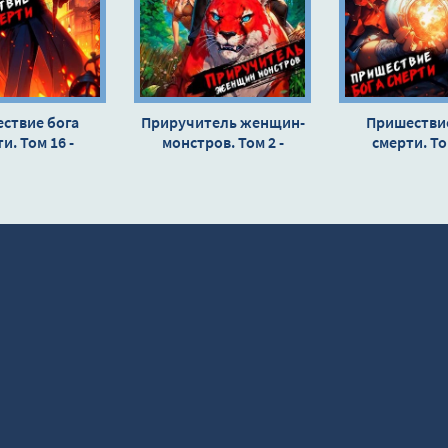
ствие бога
Приручитель женщин-
Пришествие
и. Том 16 -
монстров. Том 2 -
смерти. То
чев Дмитрий
Дорничев Дмитрий
Дорничев Д