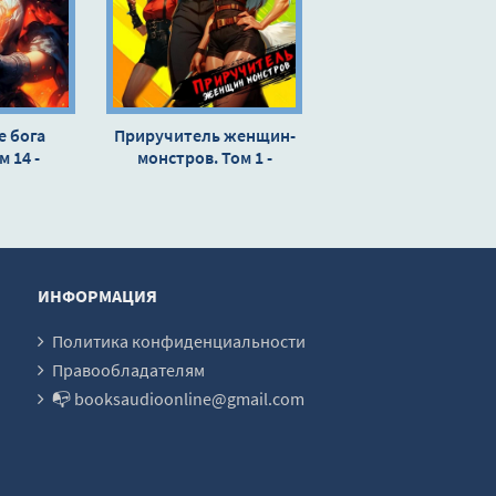
 бога
Приручитель женщин-
м 14 -
монстров. Том 1 -
митрий
Дорничев Дмитрий
ИНФОРМАЦИЯ
Политика конфиденциальности
Правообладателям
📭 booksaudioonline@gmail.com