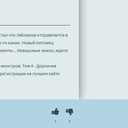
стье что Зябликов отправляется в
го-го какие. Новый питомец
иенты... Неведомые земли, ждите
монстров. Том 4 - Дорничев
регистрации на лучшем сайте
1
0