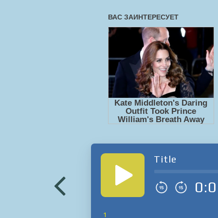
Title
0:0
1