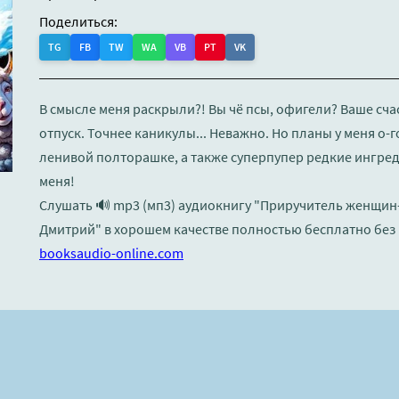
Поделиться:
TG
FB
TW
WA
VB
PT
VK
В смысле меня раскрыли?! Вы чё псы, офигели? Ваше сча
отпуск. Точнее каникулы... Неважно. Но планы у меня о-
ленивой полторашке, а также суперпупер редкие ингред
меня!
Слушать 🔊 mp3 (мп3) аудиокнигу "Приручитель женщин-
Дмитрий" в хорошем качестве полностью бесплатно без 
booksaudio-online.com