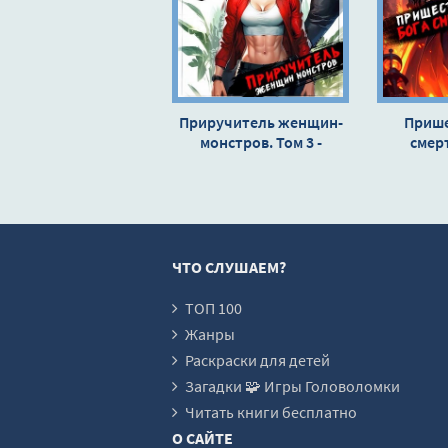
15
16
17
18
Приручитель женщин-
Прише
монстров. Том 3 -
19
смерт
Дорничев Дмитрий
Дорни
ЧТО СЛУШАЕМ?
ТОП 100
Жанры
Раскраски для детей
Загадки 🧩 Игры Головоломки
Читать книги бесплатно
О САЙТЕ