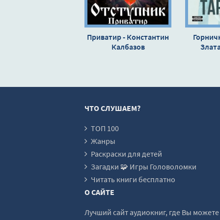
17
18
Приватир - Константин
Горничн
19
Калбазов
Злат
20
21
22
ЧТО СЛУШАЕМ?
23
24
ТОП 100
Жанры
25
Раскраски для детей
26
Загадки 🧩 Игры Головоломки
27
Читать книги бесплатно
О САЙТЕ
28
29
Лучший сайт аудиокниг, где Вы может