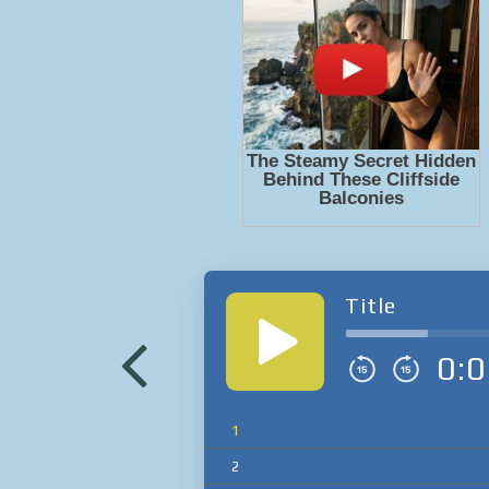
Title
0:0
1
2