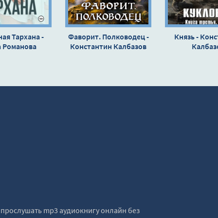
ая Тархана -
Фаворит. Полководец -
Князь - Кон
а Романова
Константин Калбазов
Калбаз
е прослушать mp3 аудиокнигу онлайн без