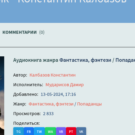
КОММЕНТАРИИ
(0)
Аудиокнига жанра
Фантастика, фэнтези
/
Попада
Автор:
Калбазов Константин
Исполнитель:
Мударисов Дамир
Добавлено:
13-05-2024, 17:16
Жанр:
Фантастика, фэнтези
/
Попаданцы
Просмотров:
2 833
Поделиться:
TG
FB
TW
WA
VB
PT
VK