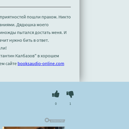
неприятностей пошли прахом. Никто
ланиями. Дядюшка моего
иножды пытался достать меня. И
ачит нужно бить в ответ.
пли!
стантин Калбазов" в хорошем
ем сайте
booksaudio-online.com
0
1