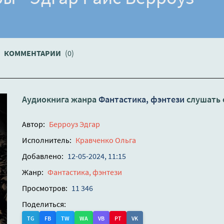
КОММЕНТАРИИ
(0)
Аудиокнига жанра
Фантастика, фэнтези
слушать 
Автор:
Берроуз Эдгар
Исполнитель:
Кравченко Ольга
Добавлено:
12-05-2024, 11:15
Жанр:
Фантастика, фэнтези
Просмотров:
11 346
Поделиться:
TG
FB
TW
WA
VB
PT
VK