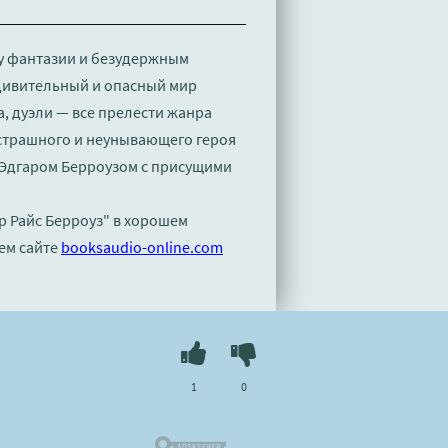
у фантазии и безудержным
удивительный и опасный мир
, дуэли — все прелести жанра
страшного и неунывающего героя
Эдгаром Берроузом с присущими
р Райс Берроуз" в хорошем
ем сайте
booksaudio-online.com
1
0