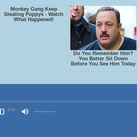
0
2:13