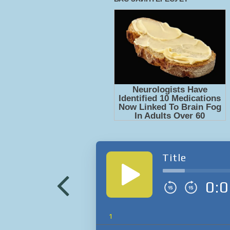
Title
0:0
1