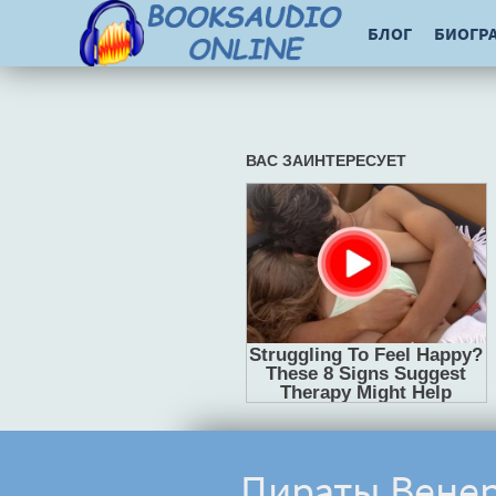
БЛОГ
БИОГР
Пираты Венер