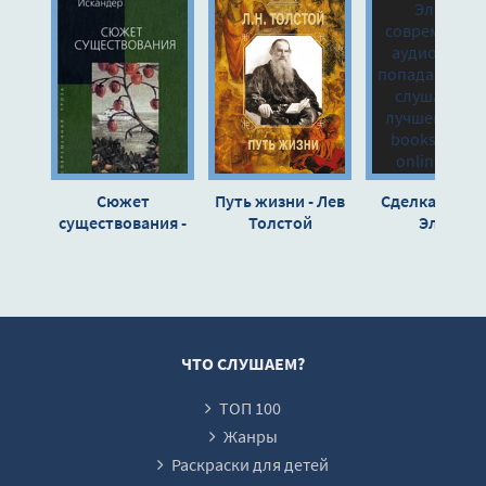
12
13
14
15
16
Сюжет
Путь жизни - Лев
Сделка - Каза
17
существования -
Толстой
Элиа
Фазиль Искандер
18
19
20
21
ЧТО СЛУШАЕМ?
22
ТОП 100
23
Жанры
24
Раскраски для детей