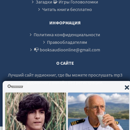
Загадки 🧩 Игры Головоломки
25
Читать книги бесплатно
26
27
ИНФОРМАЦИЯ
28
Политика конфиденциальности
29
Правообладателям
📭 booksaudioonline@gmail.com
30
31
О САЙТЕ
32
Лучший сайт аудиокниг, где Вы можете прослушать mp3
33
аудиокнигу онлайн без регистрации.
34
35
36
© 2021 - 2026 booksaudio-online.com Все права защищены.
37