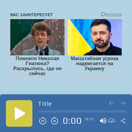
Title
0:00
38:33