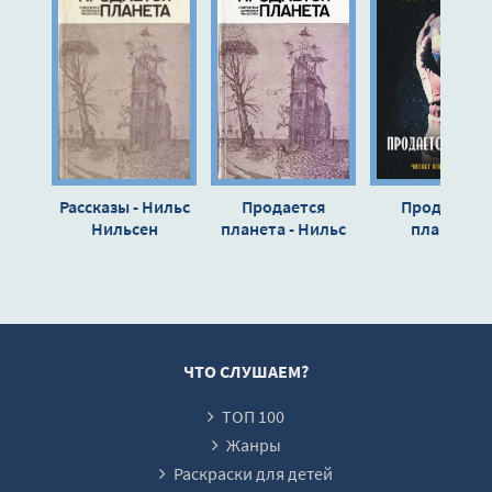
Рассказы - Нильс
Продается
Продаётся
Нильсен
планета - Нильс
планета
Нильсен
(remastered) 
Нильс Нильс
ЧТО СЛУШАЕМ?
ТОП 100
Жанры
Раскраски для детей