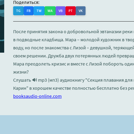
Поделиться:
TG
FB
TW
WA
VB
PT
VK
После принятия закона о добровольной эвтаназии реки
в подводные кладбища. Мара – молодой художник в твор
воду, но после знакомства с Лизой – девушкой, теряющей
своем решении. Дружба двух потерянных людей превращ
Мара преодолеть кризис и вместе с Лизой побороть один
жизни?
Слушать 🔊 mp3 (мп3) аудиокнигу "Секция плавания для
Карин" в хорошем качестве полностью бесплатно без ре
booksaudio-online.com