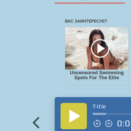
Title
0:0