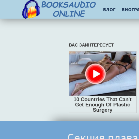
БЛОГ
БИОГР
Секция плава