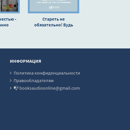
естью -
Стареть не
анно
обязательно! Будь
вечно молодым, или
Сделай для этого всё
возможное - Билл
Гиффорд
ИНФОРМАЦИЯ
Политика конфиденциальности
Правообладателям
📭 booksaudioonline@gmail.com