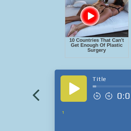
Title
0:0
1