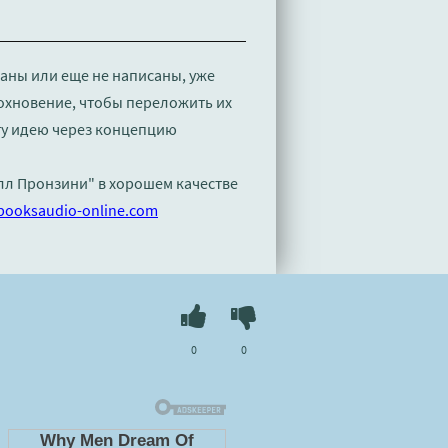
саны или еще не написаны, уже
дохновение, чтобы переложить их
эту идею через концепцию
илл Пронзини" в хорошем качестве
booksaudio-online.com
0
0