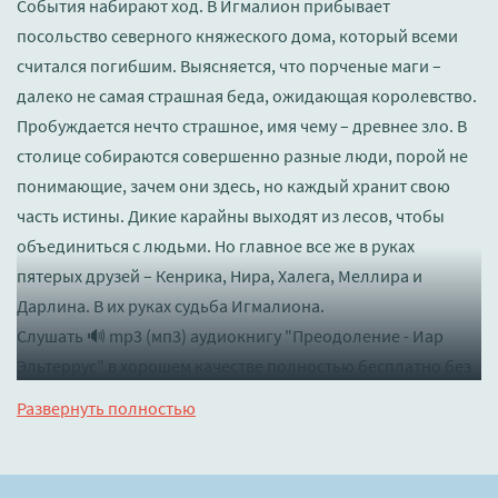
События набирают ход. В Игмалион прибывает
посольство северного княжеского дома, который всеми
считался погибшим. Выясняется, что порченые маги –
далеко не самая страшная беда, ожидающая королевство.
Пробуждается нечто страшное, имя чему – древнее зло. В
столице собираются совершенно разные люди, порой не
понимающие, зачем они здесь, но каждый хранит свою
часть истины. Дикие карайны выходят из лесов, чтобы
объединиться с людьми. Но главное все же в руках
пятерых друзей – Кенрика, Нира, Халега, Меллира и
Дарлина. В их руках судьба Игмалиона.
Слушать 🔊 mp3 (мп3) аудиокнигу "Преодоление - Иар
Эльтеррус" в хорошем качестве полностью бесплатно без
регистрации на лучшем сайте
booksaudio-online.com
Развернуть полностью