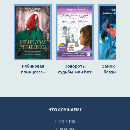
10
11
12
13
14
15
16
Рябиновая
Повороты
Замок на кра
17
принцесса -
судьбы, или Вот
бездны - Иа
Робин Мейл
как бывает -
Эльтеррус
18
Екатерина
19
Танаева
20
21
ЧТО СЛУШАЕМ?
22
ТОП 100
Жанры