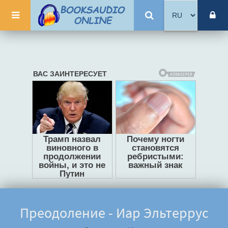
Преодоление - Иар Эльтеррус