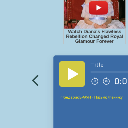
Title
0:0
Фредерик БРАУН - Письмо Фениксу