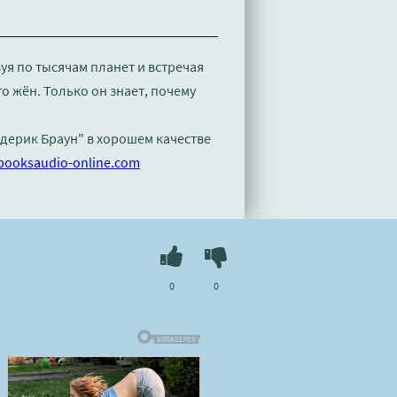
уя по тысячам планет и встречая
 жён. Только он знает, почему
едерик Браун" в хорошем качестве
booksaudio-online.com
0
0