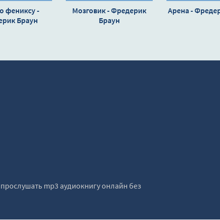
о фениксу -
Мозговик - Фредерик
Арена - Фреде
ерик Браун
Браун
е прослушать mp3 аудиокнигу онлайн без