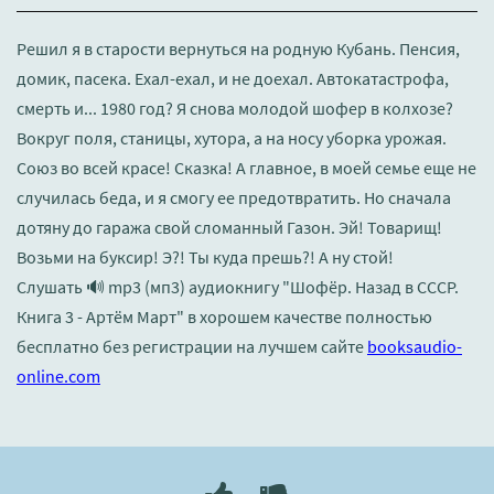
Решил я в старости вернуться на родную Кубань. Пенсия,
домик, пасека. Ехал-ехал, и не доехал. Автокатастрофа,
смерть и... 1980 год? Я снова молодой шофер в колхозе?
Вокруг поля, станицы, хутора, а на носу уборка урожая.
Союз во всей красе! Сказка! А главное, в моей семье еще не
случилась беда, и я смогу ее предотвратить. Но сначала
дотяну до гаража свой сломанный Газон. Эй! Товарищ!
Возьми на буксир! Э?! Ты куда прешь?! А ну стой!
Слушать 🔊 mp3 (мп3) аудиокнигу "Шофёр. Назад в СССР.
Книга 3 - Артём Март" в хорошем качестве полностью
бесплатно без регистрации на лучшем сайте
booksaudio-
online.com