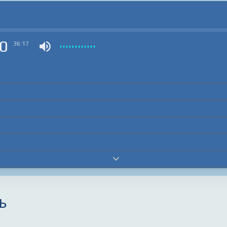
0
36:17
ь