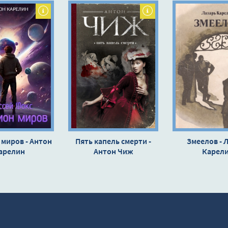
миров - Антон
Пять капель смерти -
Змеелов - 
арелин
Антон Чиж
Карел