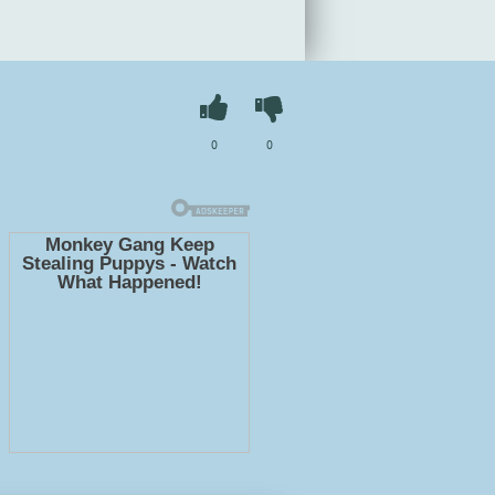
н Карелин" в хорошем качестве
booksaudio-online.com
0
0