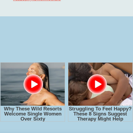
аудиокниге.
Слушать 🔊 mp3 (мп3) аудиокнигу "Голос Древних - Анто
полностью бесплатно без регистрации на лучшем сайте