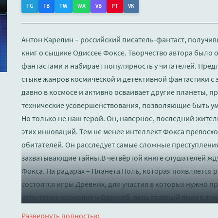
TG
FB
TW
WA
VB
PT
VK
Антон Карелин – российский писатель-фантаст, получив
книг о сыщике Одиссее Фоксе. Творчество автора было
фантастами и набирает популярность у читателей. Пред
стыке жанров космической и детективной фантастики с
давно в космосе и активно осваивает другие планеты, 
технические усовершенствования, позволяющие быть ум
Но только не наш герой. Он, наверное, последний жител
этих инноваций. Тем не менее интеллект Фокса превосх
обитателей. Он расследует самые сложные преступления
захватывающие тайны.В четвёртой книге слушателей ж
Фокса. На радарах – Планета Ноль, которая появляется раз
состоятся игры Древних, для участия в которых нужно 
испытания проходит и Одиссей, ведь главный приз в этих
возможность осуществить то, чего желаешь больше всего
Развернуть полностью