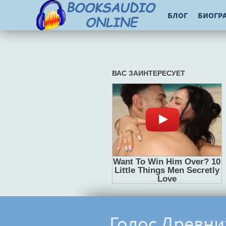
БЛОГ
БИОГР
Голос Древни