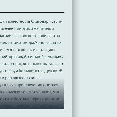
ший известность благодаря серии
 отмечено многими маститыми
лагаемая серия книг написана на
 элементами юмора.Человечество
причём люди вовсю используют
ней, красивей, сильней и моложе.
ь галактики, который отказался от
одит разум большинства других её
 и разгадывает самые
дут новые приключения Одиссея
 в тысячу лет. А это значит, что
пройти отбор. Квалификационные
 играх – разговор с Древними и
 на свете. Подробности – в