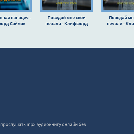
нная панацея -
Поведай мне свои
Поведай мн
орд Саймак
печали - Клиффорд
печали - К
Саймак
Сайма
е прослушать mp3 аудиокнигу онлайн без