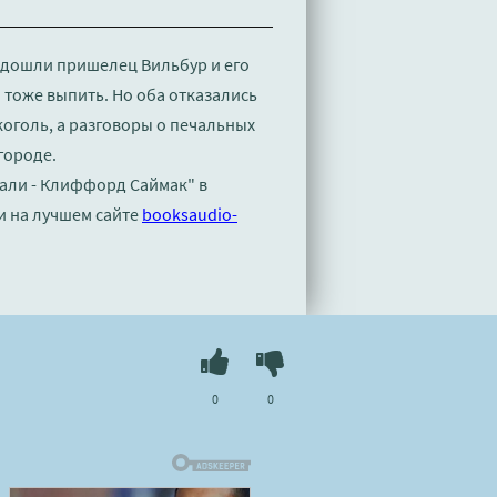
подошли пришелец Вильбур и его
 тоже выпить. Но оба отказались
коголь, а разговоры о печальных
городе.
чали - Клиффорд Саймак" в
и на лучшем сайте
booksaudio-
0
0