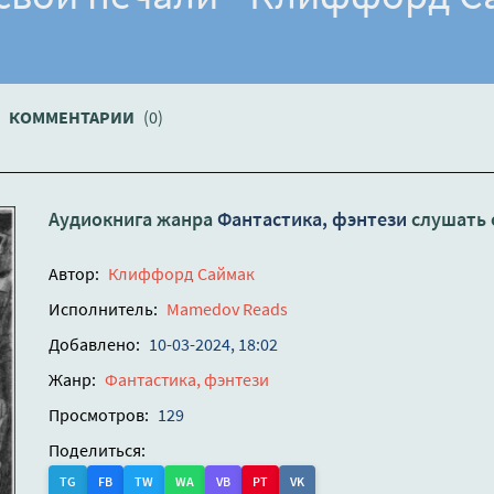
КОММЕНТАРИИ
(0)
Аудиокнига жанра
Фантастика, фэнтези
слушать 
Автор:
Клиффорд Саймак
Исполнитель:
Mamedov Reads
Добавлено:
10-03-2024, 18:02
Жанр:
Фантастика, фэнтези
Просмотров:
129
Поделиться:
TG
FB
TW
WA
VB
PT
VK