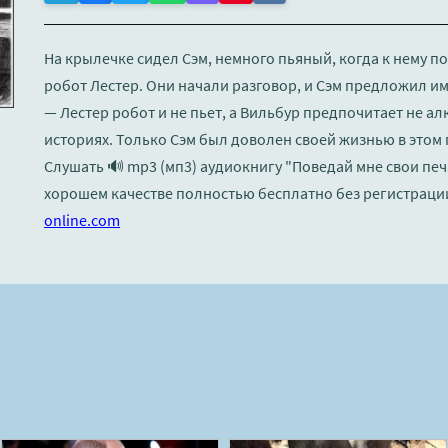
На крылечке сидел Сэм, немного пьяный, когда к нему 
робот Лестер. Они начали разговор, и Сэм предложил им
— Лестер робот и не пьет, а Вильбур предпочитает не ал
историях. Только Сэм был доволен своей жизнью в этом 
Слушать 🔊 mp3 (мп3) аудиокнигу "Поведай мне свои пе
хорошем качестве полностью бесплатно без регистраци
online.com