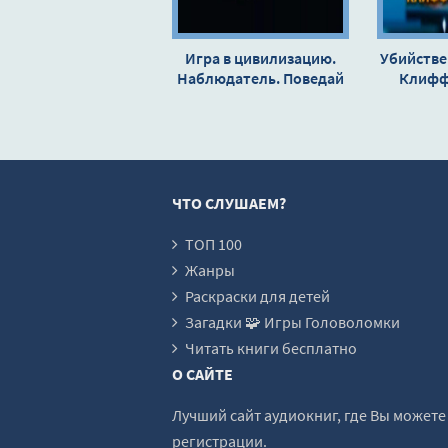
Игра в цивилизацию.
Убийстве
Наблюдатель. Поведай
Клифф
мне свои печали. Через
речку через лес -
Клиффорд Саймак
ЧТО СЛУШАЕМ?
ТОП 100
Жанры
Раскраски для детей
Загадки 🧩 Игры Головоломки
Читать книги бесплатно
О САЙТЕ
Лучший сайт аудиокниг, где Вы может
регистрации.